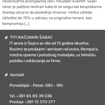
neverovatno pristupačnoj ceni. Pouzdan kvalitet: Svaki
toner je pažljivo testiran kako bi se osigurala besprekorna
štampa od prve do poslednje stranice. Velika ušteda:
Uštedite do 70% u odnosu na originalne tonere, bez
kompromisa […]
TITI RAČUNARI ŠABAC
IT servis iz Šapca sa više od 15 godina iskustva.
Bavimo se prodajom i servisom računara, štampača,
mrežne opreme i potrošnog materijala, uz tehničku
podršku i održavanje za firme.
Kontakt
Ponedeljak - Petak: 08h - 18h
Tel. +381 65 85 39 036
Prodaja +381 15 370-377