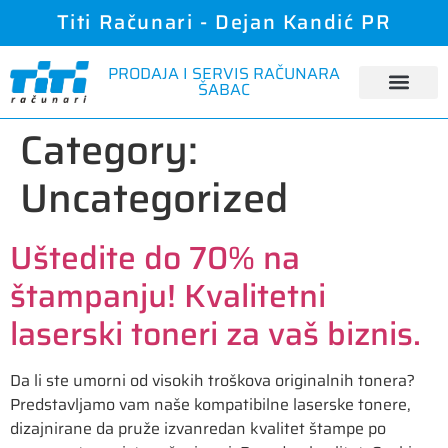
Titi Računari - Dejan Kandić PR
PRODAJA I SERVIS RAČUNARA
ŠABAC
Category:
Uncategorized
Uštedite do 70% na
štampanju! Kvalitetni
laserski toneri za vaš biznis.
Da li ste umorni od visokih troškova originalnih tonera?
Predstavljamo vam naše kompatibilne laserske tonere,
dizajnirane da pruže izvanredan kvalitet štampe po