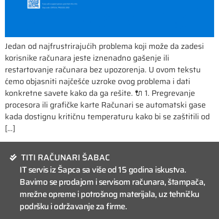
Jedan od najfrustrirajućih problema koji može da zadesi
korisnike računara jeste iznenadno gašenje ili
restartovanje računara bez upozorenja. U ovom tekstu
ćemo objasniti najčešće uzroke ovog problema i dati
konkretne savete kako da ga rešite. 🔌 1. Pregrevanje
procesora ili grafičke karte Računari se automatski gase
kada dostignu kritičnu temperaturu kako bi se zaštitili od
[…]
TITI RAČUNARI ŠABAC
IT servis iz Šapca sa više od 15 godina iskustva.
Bavimo se prodajom i servisom računara, štampača,
mrežne opreme i potrošnog materijala, uz tehničku
podršku i održavanje za firme.