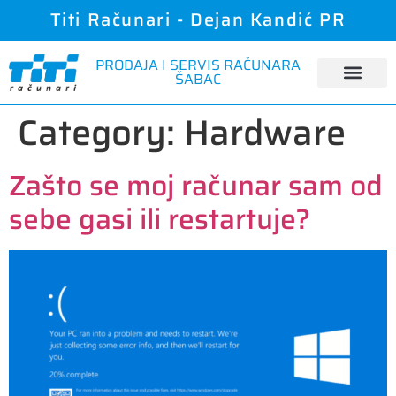
Titi Računari - Dejan Kandić PR
PRODAJA I SERVIS RAČUNARA
ŠABAC
Category:
Hardware
Zašto se moj računar sam od
sebe gasi ili restartuje?